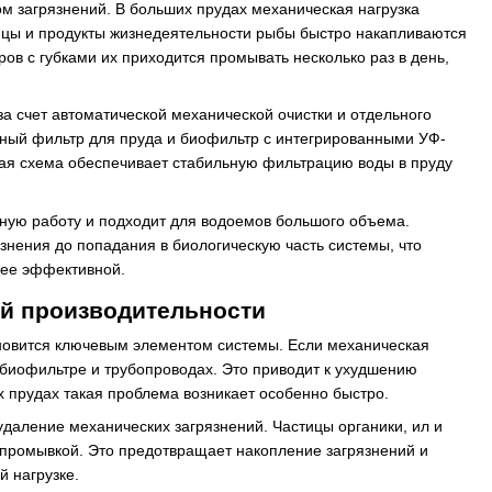
м загрязнений. В больших прудах механическая нагрузка
тицы и продукты жизнедеятельности рыбы быстро накапливаются
ов с губками их приходится промывать несколько раз в день,
а счет автоматической механической очистки и отдельного
нный фильтр для пруда и биофильтр с интегрированными УФ-
ая схема обеспечивает стабильную фильтрацию воды в пруду
ную работу и подходит для водоемов большого объема.
знения до попадания в биологическую часть системы, что
лее эффективной.
й производительности
новится ключевым элементом системы. Если механическая
 биофильтре и трубопроводах. Это приводит к ухудшению
х прудах такая проблема возникает особенно быстро.
даление механических загрязнений. Частицы органики, ил и
 промывкой. Это предотвращает накопление загрязнений и
 нагрузке.