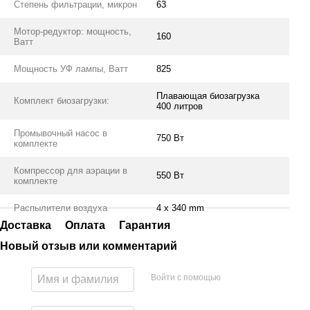
Степень фильтрации, микрон
63
Мотор-редуктор: мощность,
160
Ватт
Мощность УФ лампы, Ватт
825
Плавающая биозагрузка
Комплект биозагрузки:
400 литров
Промывочный насос в
750 Вт
комплекте
Компрессор для аэрации в
550 Вт
комплекте
Распылители воздуха
4 x 340 mm
Доставка
Оплата
Гарантия
Новый отзыв или комментарий
Войти с помощью