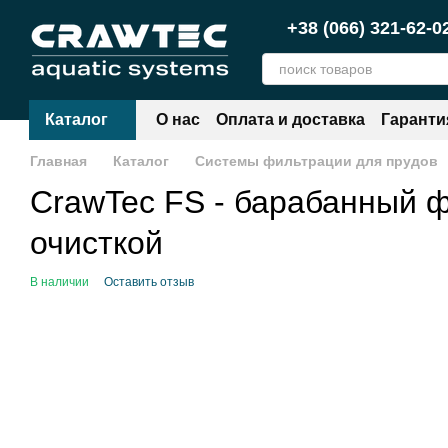
Перейти к основному контенту
+38 (066) 321-62-0
Каталог
О нас
Оплата и доставка
Гаранти
Главная
Каталог
Системы фильтрации для прудов
CrawTec FS - барабанный ф
очисткой
В наличии
Оставить отзыв