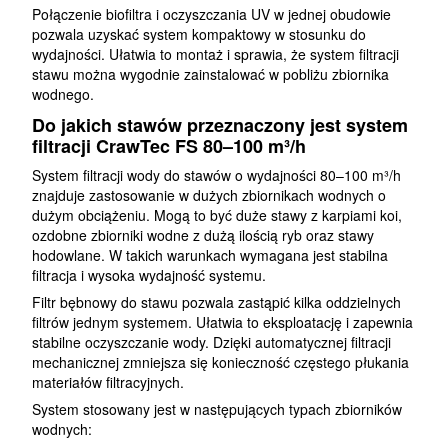
Połączenie biofiltra i oczyszczania UV w jednej obudowie
pozwala uzyskać system kompaktowy w stosunku do
wydajności. Ułatwia to montaż i sprawia, że system filtracji
stawu można wygodnie zainstalować w pobliżu zbiornika
wodnego.
Do jakich stawów przeznaczony jest system
filtracji CrawTec FS 80–100 m³/h
System filtracji wody do stawów o wydajności 80–100 m³/h
znajduje zastosowanie w dużych zbiornikach wodnych o
dużym obciążeniu. Mogą to być duże stawy z karpiami koi,
ozdobne zbiorniki wodne z dużą ilością ryb oraz stawy
hodowlane. W takich warunkach wymagana jest stabilna
filtracja i wysoka wydajność systemu.
Filtr bębnowy do stawu pozwala zastąpić kilka oddzielnych
filtrów jednym systemem. Ułatwia to eksploatację i zapewnia
stabilne oczyszczanie wody. Dzięki automatycznej filtracji
mechanicznej zmniejsza się konieczność częstego płukania
materiałów filtracyjnych.
System stosowany jest w następujących typach zbiorników
wodnych: