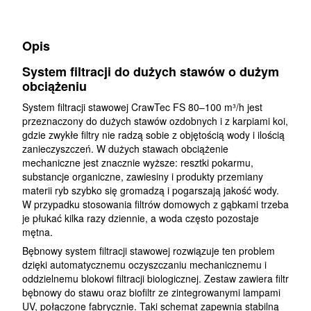
Opis
System filtracji do dużych stawów o dużym
obciążeniu
System filtracji stawowej CrawTec FS 80–100 m³/h jest
przeznaczony do dużych stawów ozdobnych i z karpiami koi,
gdzie zwykłe filtry nie radzą sobie z objętością wody i ilością
zanieczyszczeń. W dużych stawach obciążenie
mechaniczne jest znacznie wyższe: resztki pokarmu,
substancje organiczne, zawiesiny i produkty przemiany
materii ryb szybko się gromadzą i pogarszają jakość wody.
W przypadku stosowania filtrów domowych z gąbkami trzeba
je płukać kilka razy dziennie, a woda często pozostaje
mętna.
Bębnowy system filtracji stawowej rozwiązuje ten problem
dzięki automatycznemu oczyszczaniu mechanicznemu i
oddzielnemu blokowi filtracji biologicznej. Zestaw zawiera filtr
bębnowy do stawu oraz biofiltr ze zintegrowanymi lampami
UV, połączone fabrycznie. Taki schemat zapewnia stabilną