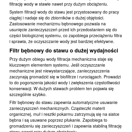
filtrację wody w stawie nawet przy dużym obciążeniu.
System filtracji wody do stawu jest przystosowany do pracy
ciągłej i nadaje się do zbiorników o dużej objętości.
Zastosowanie mechanizmu bębnowego pozwala na
usunięcie zanieczyszczeń przed ich przedostaniem się do
części biologicznej systemu, co zapobiega przeciążeniu filtra
i sprawia, że oczyszczanie wody jest bardziej efektywne.
Filtr bębnowy do stawu o dużej wydajności
Przy dużym obiegu wody filtracja mechaniczna staje się
kluczowym elementem systemu. Jeśli oczyszczanie
mechaniczne jest niewystarczające, zanieczyszczenia
zaczynają gromadzić się w biofiltrze i rurociągach. Prowadzi
to do pogorszenia jakości wody i zwiększenia częstotliwości
konserwacji. W dużych stawach problem ten pojawia się
szczególnie szybko.
Filtr bębnowy do stawu zapewnia automatyczne usuwanie
zanieczyszczeń mechanicznych. Cząsteczki materii
organicznej, muł i resztki pokarmu zatrzymują się na siatce
bębna i są usuwane poprzez płukanie. Zapobiega to
gromadzeniu się zanieczyszczeń i zapewnia stabilną filtrację
stawu nawet przy dużym obciążeniu.