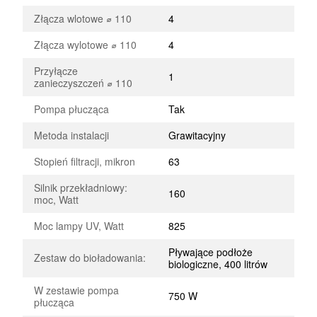
Złącza wlotowe ⌀ 110
4
Złącza wylotowe ⌀ 110
4
Przyłącze
1
zanieczyszczeń ⌀ 110
Pompa płucząca
Tak
Metoda instalacji
Grawitacyjny
Stopień filtracji, mikron
63
Silnik przekładniowy:
160
moc, Watt
Moc lampy UV, Watt
825
Pływające podłoże
Zestaw do bioładowania:
biologiczne, 400 litrów
W zestawie pompa
750 W
płucząca