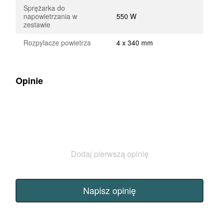
Sprężarka do
napowietrzania w
550 W
zestawie
Rozpylacze powietrza
4 x 340 mm
Opinie
Dodaj pierwszą opinię
Napisz opinię