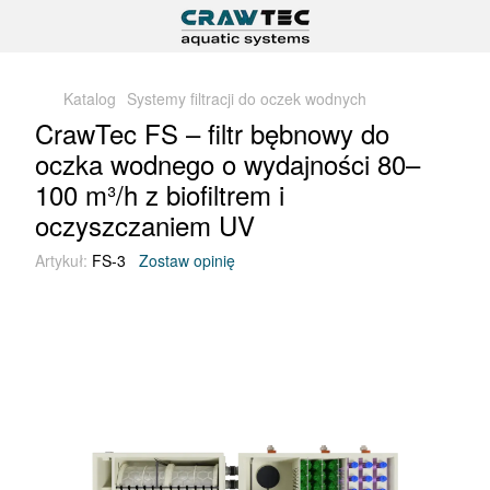
Katalog
Systemy filtracji do oczek wodnych
CrawTec FS – filtr bębnowy do
oczka wodnego o wydajności 80–
100 m³/h z biofiltrem i
oczyszczaniem UV
Artykuł:
FS-3
Zostaw opinię