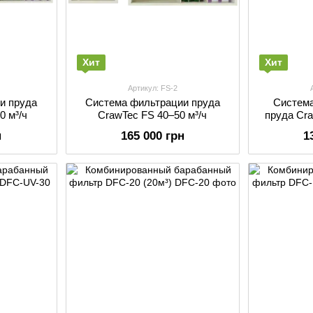
Хит
Хит
Артикул: FS-2
и пруда
Система фильтрации пруда
Система
0 м³/ч
CrawTec FS 40–50 м³/ч
пруда Cra
н
165 000 грн
1