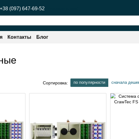
+38 (097) 647-69-52
Перезвонить вам?
я
Контакты
Блог
ные
по популярности
сначала деше
Сортировка: