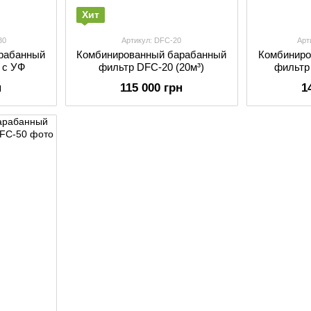
Хит
30
Артикул: DFC-20
Арт
рабанный
Комбинированный барабанный
Комбиниро
 с УФ
фильтр DFC-20 (20м³)
фильтр
н
115 000 грн
1