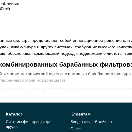
рабанный
50m³)
н
нные фильтры представляют собой инновационное решение для эф
удах, аквакультуре и других системах, требующих высокого качест
ию, обеспечивая комплексный подход к поддержанию чистоты и зд
комбинированных барабанных фильтров
очетание механической очистки с помощью барабанного фильтра 
астворенных органических веществ.
са:
Барабанный фильтр автоматически удаляет механические загря
а.
ние двух типов фильтрации в одном устройстве экономит простран
:
Современные модели разработаны с учетом минимального потреб
Каталог
Клиентам
Системы фильтрации для
Вход в личный кабинет
мбинированных барабанных фильтров:
прудов
О нас