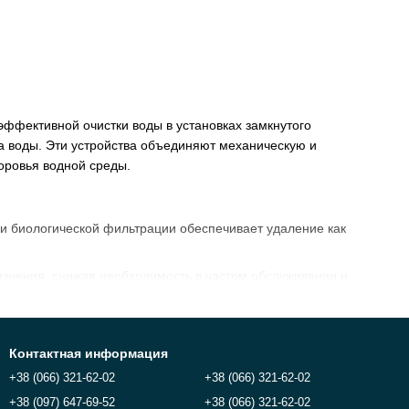
фективной очистки воды в установках замкнутого
ва воды. Эти устройства объединяют механическую и
оровья водной среды.
:
и биологической фильтрации обеспечивает удаление как
знения, снижая необходимость в частом обслуживании и
ство и упрощает установку системы.
ления энергии при сохранении высокой производительности.
Контактная информация
+38 (066) 321-62-02
+38 (066) 321-62-02
+38 (097) 647-69-52
+38 (066) 321-62-02