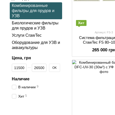
Комбинированные
фильтры для прудов и
УЗВ
Хит
Биологические фильтры
для прудов и УЗВ
Артикул: FS-3
Услуги CrawTec
Система фильтраци
CrawTec FS 80–10
Оборудование для УЗВ и
аквакультуры
265 000 гр
Цена, грн
От Цена, грн
До Цена, грн
OK
Наличие
9
В наличии
5
Хит