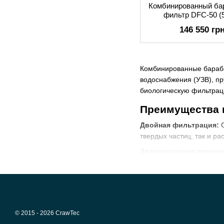
Комбинированный ба
фильтр DFC-50 (
146 550 гр
Комбинированные бараба
водоснабжения (УЗВ), пр
биологическую фильтрац
Преимущества 
Двойная фильтрация:
С
твердых частиц, так и р
Автоматизация процес
экономя время оператор
Компактность:
Объедине
Энергоэффективность
Применение ко
© 2015 - 2026 CrawTec