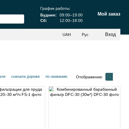
График работы:
Мой заказ
Будние:
09:00–19:00
Сб:
12:00–18:00
Вход
UAH
Рус
вле
сначала дороже
по названию
Отображение: