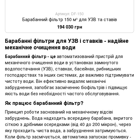
Артикул: DF-150
Барабанний фільтр 150 м³ для УЗВ та ставів
194 030 грн
Барабанні фільтри для УЗВ і ставків - надійне
механічне очищення води
Барабанний фільтр - це
автоматизований пристрій для
механічного очищення води в установках замкнутого
водопостачання (УЗВ), ставках, басейнах, рибницьких
господарствах та інших системах, де важливо підтримувати
чистоту води. Він ефективно видаляє механічні
забруднення, запобігає засміченню біофільтрів і підвищує
якість води без необхідності частого обслуговування.
Як працює барабанний фільтр?
Принцип роботи заснований на механічному відсіві
забруднень. Вода надходить всередину барабана, вкритого
сіткою з дрібними осередками (від 40 до 200 мікрон), через
яку проходить чиста вода, а забруднення затримуються.
Коли фільтр засмічується, автоматика запускає промивку -