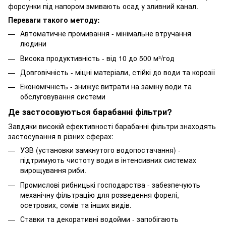
форсунки під напором змивають осад у зливний канал.
Переваги такого методу:
Автоматичне промивання - мінімальне втручання
людини
Висока продуктивність - від 10 до 500 м³/год
Довговічність - міцні матеріали, стійкі до води та корозії
Економічність - знижує витрати на заміну води та
обслуговування системи
Де застосовуються барабанні фільтри?
Завдяки високій ефективності барабанні фільтри знаходять
застосування в різних сферах:
УЗВ (установки замкнутого водопостачання) -
підтримують чистоту води в інтенсивних системах
вирощування риби.
Промислові рибницькі господарства - забезпечують
механічну фільтрацію для розведення форелі,
осетрових, сомів та інших видів.
Ставки та декоративні водойми - запобігають