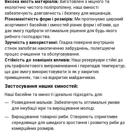
Висока якість матеріалів:
Виготовлені з міцного та
екологічно чистого поліпропілену, наші ємності
забезпечують довговічність і безпеку для мешканців.
Різноманітність форм і розмірів:
Ми пропонуємо широкий
асортимент басейнів і ємностей різних форм і об'ємів, що
дає змогу підібрати оптимальне рішення для будь-якого
рибного господарства.
Зручність у використанні:
Гладка поверхня внутрішніх
стінок запобігає накопиченню забруднень, полегшуючи
процес очищення та обслуговування.
Стійкість до зовнішніх впливів:
Наші резервуари стійкі до
ультрафіолетового випромінювання і перепадів температур,
що дає змогу використовувати їх як у закритих
приміщеннях, так і на відкритих майданчиках.
Застосування наших ємностей:
Наші басейни та ємності ідеально підходять для:
Розведення мальків: Забезпечують оптимальні умови
для інкубації ікри та вирощування молоді.
Вирощування товарної риби: Створюють сприятливе
середовище для швидкого зростання і розвитку риби до
комерційних розмірів.