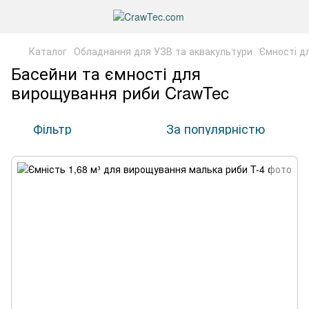
Каталог
Обладнання для УЗВ та аквакультури
Ємності д
Басейни та ємності для
вирощування риби CrawTec
Фільтр
За популярністю