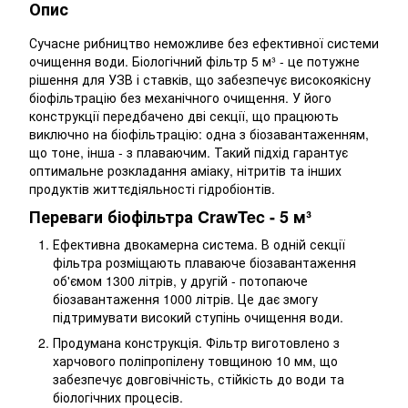
Опис
Сучасне рибництво неможливе без ефективної системи
очищення води. Біологічний фільтр 5 м³ - це потужне
рішення для УЗВ і ставків, що забезпечує високоякісну
біофільтрацію без механічного очищення. У його
конструкції передбачено дві секції, що працюють
виключно на біофільтрацію: одна з біозавантаженням,
що тоне, інша - з плаваючим. Такий підхід гарантує
оптимальне розкладання аміаку, нітритів та інших
продуктів життєдіяльності гідробіонтів.
Переваги біофільтра CrawTec - 5 м³
Ефективна двокамерна система. В одній секції
фільтра розміщають плаваюче біозавантаження
об'ємом 1300 літрів, у другій - потопаюче
біозавантаження 1000 літрів. Це дає змогу
підтримувати високий ступінь очищення води.
Продумана конструкція. Фільтр виготовлено з
харчового поліпропілену товщиною 10 мм, що
забезпечує довговічність, стійкість до води та
біологічних процесів.