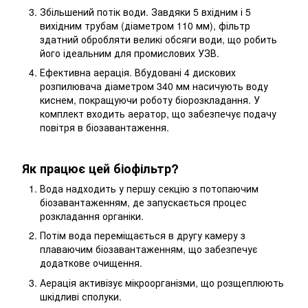
Збільшений потік води. Завдяки 5 вхідним і 5
вихідним трубам (діаметром 110 мм), фільтр
здатний обробляти великі обсяги води, що робить
його ідеальним для промислових УЗВ.
Ефективна аерація. Вбудовані 4 дискових
розпилювача діаметром 340 мм насичують воду
киснем, покращуючи роботу біорозкладання. У
комплект входить аератор, що забезпечує подачу
повітря в біозавантаження.
Як працює цей біофільтр?
Вода надходить у першу секцію з потопаючим
біозавантаженням, де запускається процес
розкладання органіки.
Потім вода переміщається в другу камеру з
плаваючим біозавантаженням, що забезпечує
додаткове очищення.
Аерація активізує мікроорганізми, що розщеплюють
шкідливі сполуки.