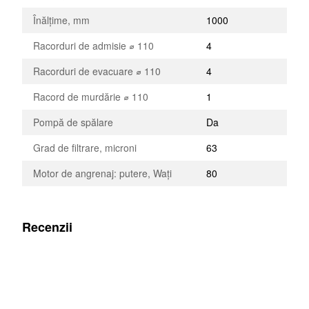
Înălțime, mm
1000
Racorduri de admisie ⌀ 110
4
Racorduri de evacuare ⌀ 110
4
Racord de murdărie ⌀ 110
1
Pompă de spălare
Da
Grad de filtrare, microni
63
Motor de angrenaj: putere, Wați
80
Recenzii