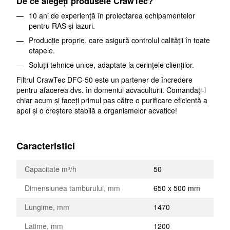
De ce alegeți produsele CrawTec?
10 ani de experiență în proiectarea echipamentelor
pentru RAS și iazuri.
Producție proprie, care asigură controlul calității în toate
etapele.
Soluții tehnice unice, adaptate la cerințele clienților.
Filtrul CrawTec DFC-50 este un partener de încredere
pentru afacerea dvs. în domeniul acvaculturii. Comandați-l
chiar acum și faceți primul pas către o purificare eficientă a
apei și o creștere stabilă a organismelor acvatice!
Caracteristici
Capacitate m³/h
50
Dimensiunea tamburului, mm
650 x 500 mm
Lungime, mm
1470
Latime, mm
1200