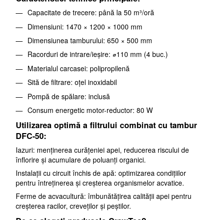
Capacitate de trecere: până la 50 m³/oră
Dimensiuni: 1470 × 1200 × 1000 mm
Dimensiunea tamburului: 650 × 500 mm
Racorduri de intrare/ieșire: ⌀110 mm (4 buc.)
Materialul carcasei: polipropilenă
Sită de filtrare: oțel inoxidabil
Pompă de spălare: inclusă
Consum energetic motor-reductor: 80 W
Utilizarea optimă a filtrului combinat cu tambur
DFC-50:
Iazuri: menținerea curățeniei apei, reducerea riscului de
înflorire și acumulare de poluanți organici.
Instalații cu circuit închis de apă: optimizarea condițiilor
pentru întreținerea și creșterea organismelor acvatice.
Ferme de acvacultură: îmbunătățirea calității apei pentru
creșterea racilor, creveților și peștilor.