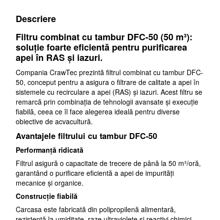
Descriere
Filtru combinat cu tambur DFC-50 (50 m³):
soluție foarte eficientă pentru purificarea
apei în RAS și iazuri.
Compania CrawTec prezintă filtrul combinat cu tambur DFC-
50, conceput pentru a asigura o filtrare de calitate a apei în
sistemele cu recirculare a apei (RAS) și iazuri. Acest filtru se
remarcă prin combinația de tehnologii avansate și execuție
fiabilă, ceea ce îl face alegerea ideală pentru diverse
obiective de acvacultură.
Avantajele filtrului cu tambur DFC-50
Performanță ridicată
Filtrul asigură o capacitate de trecere de până la 50 m³/oră,
garantând o purificare eficientă a apei de impurități
mecanice și organice.
Construcție fiabilă
Carcasa este fabricată din polipropilenă alimentară,
rezistentă la umiditate, raze ultraviolete și reactivi chimici.