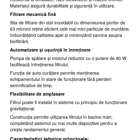
Materialul asigură durabilitate și siguranță în utilizare.
Filtrare mecanică fină
Sita de filtrare din oțel inoxidabil cu dimensiunea porilor de
63 microni reține eficient cele mai mici particule de murdărie,
îmbunătățind calitatea apei și minimizând sarcina asupra
biofiltrării.
Automatizare și ușurință în întreținere
Pompa de spălare și motorul reductor cu o putere de 80 W
facilitează întreținerea filtrului.
Funcția de auto-curățare permite menținerea
echipamentului în stare de funcționare fără pierderi
semnificative de timp.
Flexibilitate de amplasare
Filtrul poate fi instalat în sisteme cu principiu de funcționare
gravitațional.
Construcția permite utilizarea filtrului în bazine mari,
completând sistemul cu mai multe dispozitive pentru a
crește randamentul general.
Caracteristici tehnice principale: