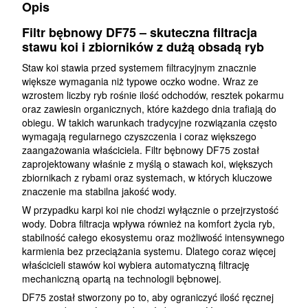
Opis
Filtr bębnowy DF75 – skuteczna filtracja
stawu koi i zbiorników z dużą obsadą ryb
Staw koi stawia przed systemem filtracyjnym znacznie
większe wymagania niż typowe oczko wodne. Wraz ze
wzrostem liczby ryb rośnie ilość odchodów, resztek pokarmu
oraz zawiesin organicznych, które każdego dnia trafiają do
obiegu. W takich warunkach tradycyjne rozwiązania często
wymagają regularnego czyszczenia i coraz większego
zaangażowania właściciela. Filtr bębnowy DF75 został
zaprojektowany właśnie z myślą o stawach koi, większych
zbiornikach z rybami oraz systemach, w których kluczowe
znaczenie ma stabilna jakość wody.
W przypadku karpi koi nie chodzi wyłącznie o przejrzystość
wody. Dobra filtracja wpływa również na komfort życia ryb,
stabilność całego ekosystemu oraz możliwość intensywnego
karmienia bez przeciążania systemu. Dlatego coraz więcej
właścicieli stawów koi wybiera automatyczną filtrację
mechaniczną opartą na technologii bębnowej.
DF75 został stworzony po to, aby ograniczyć ilość ręcznej