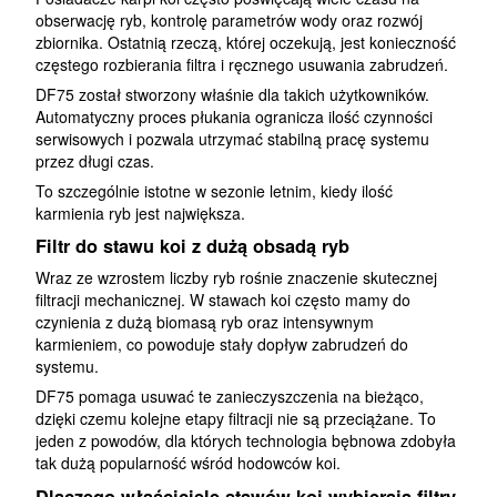
obserwację ryb, kontrolę parametrów wody oraz rozwój
zbiornika. Ostatnią rzeczą, której oczekują, jest konieczność
częstego rozbierania filtra i ręcznego usuwania zabrudzeń.
DF75 został stworzony właśnie dla takich użytkowników.
Automatyczny proces płukania ogranicza ilość czynności
serwisowych i pozwala utrzymać stabilną pracę systemu
przez długi czas.
To szczególnie istotne w sezonie letnim, kiedy ilość
karmienia ryb jest największa.
Filtr do stawu koi z dużą obsadą ryb
Wraz ze wzrostem liczby ryb rośnie znaczenie skutecznej
filtracji mechanicznej. W stawach koi często mamy do
czynienia z dużą biomasą ryb oraz intensywnym
karmieniem, co powoduje stały dopływ zabrudzeń do
systemu.
DF75 pomaga usuwać te zanieczyszczenia na bieżąco,
dzięki czemu kolejne etapy filtracji nie są przeciążane. To
jeden z powodów, dla których technologia bębnowa zdobyła
tak dużą popularność wśród hodowców koi.
Dlaczego właściciele stawów koi wybierają filtry