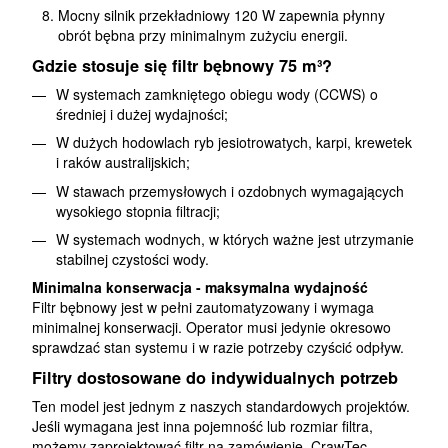
Mocny silnik przekładniowy 120 W zapewnia płynny
obrót bębna przy minimalnym zużyciu energii.
Gdzie stosuje się filtr bębnowy 75 m³?
W systemach zamkniętego obiegu wody (CCWS) o
średniej i dużej wydajności;
W dużych hodowlach ryb jesiotrowatych, karpi, krewetek
i raków australijskich;
W stawach przemysłowych i ozdobnych wymagających
wysokiego stopnia filtracji;
W systemach wodnych, w których ważne jest utrzymanie
stabilnej czystości wody.
Minimalna konserwacja - maksymalna wydajność
Filtr bębnowy jest w pełni zautomatyzowany i wymaga
minimalnej konserwacji. Operator musi jedynie okresowo
sprawdzać stan systemu i w razie potrzeby czyścić odpływ.
Filtry dostosowane do indywidualnych potrzeb
Ten model jest jednym z naszych standardowych projektów.
Jeśli wymagana jest inna pojemność lub rozmiar filtra,
możemy zaprojektować filtr na zamówienie. CrawTec