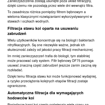
Zanieczyszczenia zostają usunięte poza układ filtracyjny,
dzięki czemu nie pozostają przez wiele dni wewnątrz filtra.
To zasadnicza różnica pomiędzy filtrem bębnowym a
wieloma klasycznymi rozwiązaniami wykorzystywanymi w
stawach i oczkach wodnych.
Filtracja stawu koi oparta na usuwaniu
zabrudzeń
Wielu użytkowników koncentruje się na biologii i bakteriach
nitryfikacyjnych. Są one niezwykle ważne, jednak ich
skuteczność zależy od jakości pracy filtracji mechanicznej.
Im mniej zanieczyszczeń trafia do biologii, tym stabilniej
może pracować cały system. Filtr bębnowy DF75 pomaga
usuwać znaczną część zabrudzeń jeszcze zanim zaczną się
rozkładać.
Dzięki temu filtracja stawu koi może funkcjonować wydajniej,
a ryzyko przeciążenia kolejnych etapów filtracji zostaje
ograniczone.
Automatyczna filtracja dla wymagających
hodowców koi
Posiadacze karpi koi często poświęcają wiele czasu na