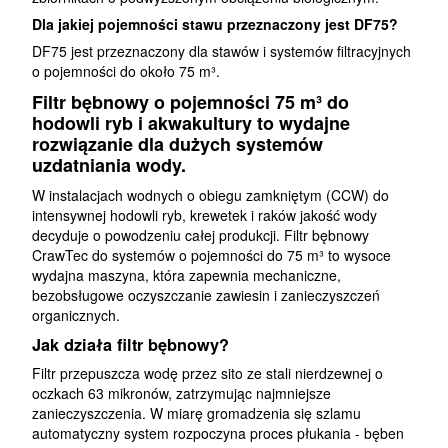
Dla jakiej pojemności stawu przeznaczony jest DF75?
DF75 jest przeznaczony dla stawów i systemów filtracyjnych
o pojemności do około 75 m³.
Filtr bębnowy o pojemności 75 m³ do
hodowli ryb i akwakultury to wydajne
rozwiązanie dla dużych systemów
uzdatniania wody.
W instalacjach wodnych o obiegu zamkniętym (CCW) do
intensywnej hodowli ryb, krewetek i raków jakość wody
decyduje o powodzeniu całej produkcji. Filtr bębnowy
CrawTec do systemów o pojemności do 75 m³ to wysoce
wydajna maszyna, która zapewnia mechaniczne,
bezobsługowe oczyszczanie zawiesin i zanieczyszczeń
organicznych.
Jak działa filtr bębnowy?
Filtr przepuszcza wodę przez sito ze stali nierdzewnej o
oczkach 63 mikronów, zatrzymując najmniejsze
zanieczyszczenia. W miarę gromadzenia się szlamu
automatyczny system rozpoczyna proces płukania - bęben