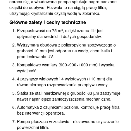
obraca się, a wbudowana pompa spłukuje nagromadzone
cząstki do odpływu. Pozwala to na ciągłą pracę filtra,
utrzymując krystalicznie czystą wodę w zbiorniku.
Główne zalety i cechy techniczne
Przepustowość do 75 m³, dzięki czemu filtr jest
optymalny dla średnich i dużych gospodarstw.
Wytrzymała obudowa z polipropylenu spożywczego o
grubości 10 mm jest odporna na wodę, chemikalia i
promieniowanie UV.
Kompaktowe wymiary (900×900×1000 mm) i wysoka
wydajność.
4 przyłączy wlotowych i 4 wylotowych (110 mm) dla
równomiernego rozprowadzania przepływu wody.
Siatka ze stali nierdzewnej o grubości 63 µm zatrzymuje
nawet najmniejsze zanieczyszczenia mechaniczne.
Automatyka z czujnikami poziomu kontroluje pracę filtra
bez interwencji operatora.
Pompa płucząca w zestawie - niezawodne czyszczenie
powierzchni filtra.