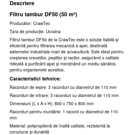
Descriere
Filtru tambur DF50 (50 m³)
Producător: CrawTec
Țara de producție: Ucraina
Filtrul tambur DF50 de la CrawTec este o soluție fiabilă și
eficientă pentru filtrarea mecanică a apei, destinată
sistemelor industriale mari de acvacultură. Este ideal pentru
creșterea creveților, peștilor și racilor, asigurând o calitate
ridicată a purificării apei și menținând un mediu sănătos
pentru organismele acvatice.
Caracteristici tehnice:
Racorduri de ieșire: 3 racorduri cu diametrul de 110 mm
Racorduri de intrare: 3 racorduri cu diametrul de 110 mm
Dimensiuni (L x A x H): 800 x 750 x 800 mm
Racorduri pentru murdărie: 1 racord cu diametrul de 110
mm
Material: polipropilenă de înaltă calitate, rezistentă la
coroziune și durabilă