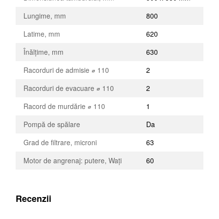
Lungime, mm
800
Latime, mm
620
Înălțime, mm
630
Racorduri de admisie ⌀ 110
2
Racorduri de evacuare ⌀ 110
2
Racord de murdărie ⌀ 110
1
Pompă de spălare
Da
Grad de filtrare, microni
63
Motor de angrenaj: putere, Wați
60
Recenzii