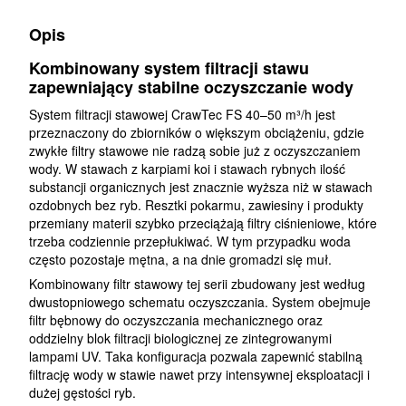
Opis
Kombinowany system filtracji stawu
zapewniający stabilne oczyszczanie wody
System filtracji stawowej CrawTec FS 40–50 m³/h jest
przeznaczony do zbiorników o większym obciążeniu, gdzie
zwykłe filtry stawowe nie radzą sobie już z oczyszczaniem
wody. W stawach z karpiami koi i stawach rybnych ilość
substancji organicznych jest znacznie wyższa niż w stawach
ozdobnych bez ryb. Resztki pokarmu, zawiesiny i produkty
przemiany materii szybko przeciążają filtry ciśnieniowe, które
trzeba codziennie przepłukiwać. W tym przypadku woda
często pozostaje mętna, a na dnie gromadzi się muł.
Kombinowany filtr stawowy tej serii zbudowany jest według
dwustopniowego schematu oczyszczania. System obejmuje
filtr bębnowy do oczyszczania mechanicznego oraz
oddzielny blok filtracji biologicznej ze zintegrowanymi
lampami UV. Taka konfiguracja pozwala zapewnić stabilną
filtrację wody w stawie nawet przy intensywnej eksploatacji i
dużej gęstości ryb.