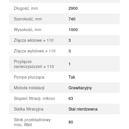
Długość, mm
2900
Szerokość, mm
740
Wysokość, mm
1000
Złącza wlotowe ⌀ 110
3
Złącza wylotowe ⌀ 110
3
Przyłącze
1
zanieczyszczeń ⌀ 110
Pompa płucząca
Tak
Metoda instalacji
Grawitacyjny
Stopień filtracji, mikron
63
Siatka filtracyjna
Stal nierdzewna
Silnik przekładniowy:
80
moc, Watt