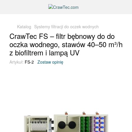
Katalog
Systemy filtracji do oczek wodnych
CrawTec FS – filtr bębnowy do do
oczka wodnego, stawów 40–50 m³/h
z biofiltrem i lampą UV
Artykuł:
FS-2
Zostaw opinię