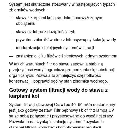
System jest skutecznie stosowany w następujących typach
zbiorników wodnych:
stawy z karpiami koi o średnim i podwyższonym
obciążeniu
stawy ozdobne z dużą ilością ryb
prywatne zbiorniki wodne z intensywną cyrkulacją wody
modernizacja istniejących systemów filtracji
zastąpienie kilku filtrów ciśnieniowych jednym systemem
W takich warunkach filtr do stawu zapewnia stabilną
przejrzystość wody i ogranicza gromadzenie się substancji
organicznych. Pozwala to zmniejszyć częstotliwość
konserwacji i poprawić ogólny stan zbiornika wodnego.
Gotowy system filtracji wody do stawu z
karpiami koi
System filtracji stawowej CrawTec 40–50 m³/h dostarczany
jest jako gotowy zestaw. Filtr bębnowy i biofiltr z lampą UV
są ze sobą połączone i przystosowane do wspólnej pracy.
Pozwala to na szybką instalację systemu i uzyskanie
stabilnej filtracji wody bez skomplikowanej regulacji.