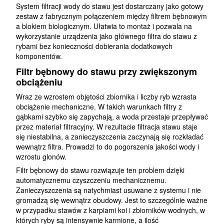
System filtracji wody do stawu jest dostarczany jako gotowy
zestaw z fabrycznym połączeniem między filtrem bębnowym
a blokiem biologicznym. Ułatwia to montaż i pozwala na
wykorzystanie urządzenia jako głównego filtra do stawu z
rybami bez konieczności dobierania dodatkowych
komponentów.
Filtr bębnowy do stawu przy zwiększonym
obciążeniu
Wraz ze wzrostem objętości zbiornika i liczby ryb wzrasta
obciążenie mechaniczne. W takich warunkach filtry z
gąbkami szybko się zapychają, a woda przestaje przepływać
przez materiał filtracyjny. W rezultacie filtracja stawu staje
się niestabilna, a zanieczyszczenia zaczynają się rozkładać
wewnątrz filtra. Prowadzi to do pogorszenia jakości wody i
wzrostu glonów.
Filtr bębnowy do stawu rozwiązuje ten problem dzięki
automatycznemu czyszczeniu mechanicznemu.
Zanieczyszczenia są natychmiast usuwane z systemu i nie
gromadzą się wewnątrz obudowy. Jest to szczególnie ważne
w przypadku stawów z karpiami koi i zbiorników wodnych, w
których ryby są intensywnie karmione, a ilość