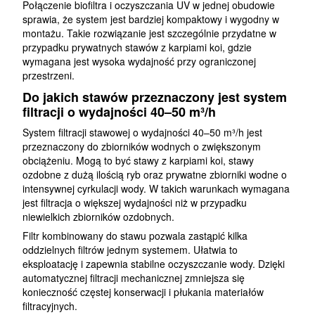
Połączenie biofiltra i oczyszczania UV w jednej obudowie
sprawia, że system jest bardziej kompaktowy i wygodny w
montażu. Takie rozwiązanie jest szczególnie przydatne w
przypadku prywatnych stawów z karpiami koi, gdzie
wymagana jest wysoka wydajność przy ograniczonej
przestrzeni.
Do jakich stawów przeznaczony jest system
filtracji o wydajności 40–50 m³/h
System filtracji stawowej o wydajności 40–50 m³/h jest
przeznaczony do zbiorników wodnych o zwiększonym
obciążeniu. Mogą to być stawy z karpiami koi, stawy
ozdobne z dużą ilością ryb oraz prywatne zbiorniki wodne o
intensywnej cyrkulacji wody. W takich warunkach wymagana
jest filtracja o większej wydajności niż w przypadku
niewielkich zbiorników ozdobnych.
Filtr kombinowany do stawu pozwala zastąpić kilka
oddzielnych filtrów jednym systemem. Ułatwia to
eksploatację i zapewnia stabilne oczyszczanie wody. Dzięki
automatycznej filtracji mechanicznej zmniejsza się
konieczność częstej konserwacji i płukania materiałów
filtracyjnych.