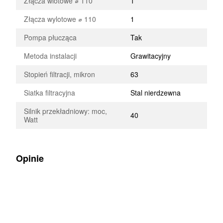
Złącza wlotowe ⌀ 110
1
Złącza wylotowe ⌀ 110
1
Pompa płucząca
Tak
Metoda instalacji
Grawitacyjny
Stopień filtracji, mikron
63
Siatka filtracyjna
Stal nierdzewna
Silnik przekładniowy: moc,
40
Watt
Opinie