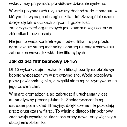
wkłady, aby przywrócić prawidłowe działanie systemu.
W wielu przypadkach użytkownicy dochodzą do momentu, w
którym filtr wymaga obsługi co kilka dni. Szczególnie często
dzieje się tak w oczkach z rybami, gdzie ilość
zanieczyszczeń organicznych jest znacznie większa niż w
zbiornikach bez obsady.
Nie jest to wada konkretnego modelu filtra. To po prostu
ograniczenie samej technologii opartej na magazynowaniu
zabrudzeń wewnątrz wkładów filtracyjnych.
Jak działa filtr bębnowy DF15?
DF15 wykorzystuje mechanizm filtracji oparty na obrotowym
bębnie wyposażonym w precyzyjne sito. Woda przepływa
przez powierzchnię sita, a cząstki stałe są zatrzymywane na
jego powierzchni.
W miarę gromadzenia się zabrudzeń uruchamiany jest
automatyczny proces płukania. Zanieczyszczenia są
usuwane poza układ filtracyjny, dzięki czemu nie pozostają
przez długi czas w filtrze. To właśnie dlatego filtr bębnowy
zachowuje wysoką skuteczność pracy nawet przy większym
obciążeniu zbiornika.