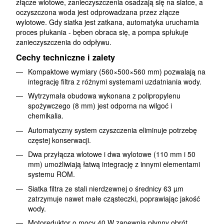
złącze wlotowe, zanieczyszczenia osadzają się na siatce, a
oczyszczona woda jest odprowadzana przez złącze
wylotowe. Gdy siatka jest zatkana, automatyka uruchamia
proces płukania - bęben obraca się, a pompa spłukuje
zanieczyszczenia do odpływu.
Cechy techniczne i zalety
Kompaktowe wymiary (560×500×560 mm) pozwalają na
integrację filtra z różnymi systemami uzdatniania wody.
Wytrzymała obudowa wykonana z polipropylenu
spożywczego (8 mm) jest odporna na wilgoć i
chemikalia.
Automatyczny system czyszczenia eliminuje potrzebę
częstej konserwacji.
Dwa przyłącza wlotowe i dwa wylotowe (110 mm i 50
mm) umożliwiają łatwą integrację z innymi elementami
systemu ROM.
Siatka filtra ze stali nierdzewnej o średnicy 63 µm
zatrzymuje nawet małe cząsteczki, poprawiając jakość
wody.
Motoreduktor o mocy 40 W zapewnia płynny obrót