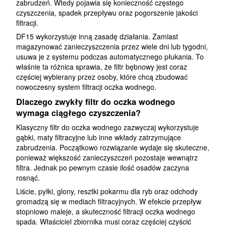
zabrudzeń. Wtedy pojawia się konieczność częstego
czyszczenia, spadek przepływu oraz pogorszenie jakości
filtracji.
DF15 wykorzystuje inną zasadę działania. Zamiast
magazynować zanieczyszczenia przez wiele dni lub tygodni,
usuwa je z systemu podczas automatycznego płukania. To
właśnie ta różnica sprawia, że filtr bębnowy jest coraz
częściej wybierany przez osoby, które chcą zbudować
nowoczesny system filtracji oczka wodnego.
Dlaczego zwykły filtr do oczka wodnego
wymaga ciągłego czyszczenia?
Klasyczny filtr do oczka wodnego zazwyczaj wykorzystuje
gąbki, maty filtracyjne lub inne wkłady zatrzymujące
zabrudzenia. Początkowo rozwiązanie wydaje się skuteczne,
ponieważ większość zanieczyszczeń pozostaje wewnątrz
filtra. Jednak po pewnym czasie ilość osadów zaczyna
rosnąć.
Liście, pyłki, glony, resztki pokarmu dla ryb oraz odchody
gromadzą się w mediach filtracyjnych. W efekcie przepływ
stopniowo maleje, a skuteczność filtracji oczka wodnego
spada. Właściciel zbiornika musi coraz częściej czyścić