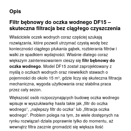
Opis
Filtr bębnowy do oczka wodnego DF15 –
skuteczna filtracja bez ciągłego czyszczenia
Właściciele oczek wodnych coraz częściej szukają
rozwiązania, które pozwoli utrzymać czystą wodę bez
konieczności ciągłego płukania gąbek, rozbierania filtrów i
walki ze spadkiem wydajności. Właśnie dlatego coraz
większym zainteresowaniem cieszy się
filtr bębnowy do
oczka wodnego
. Model DF15 został zaprojektowany z
myślą o oczkach wodnych oraz niewielkich stawach o
pojemności do około 15 m³, gdzie liczy się skuteczna filtracja
mechaniczna, wygoda użytkowania oraz stabilna praca
przez cały sezon.
Większość osób rozpoczynających budowę oczka wodnego
wpisuje w wyszukiwarkę hasła takie jak „filtr do oczka
wodnego”, „najlepszy filtr do oczka” lub „filtracja oczka
wodnego”. Problem polega na tym, że wiele dostępnych na
rynku rozwiązań działa poprawnie tylko do momentu, aż
wewnątrz filtra zacznie gromadzić się większa ilość