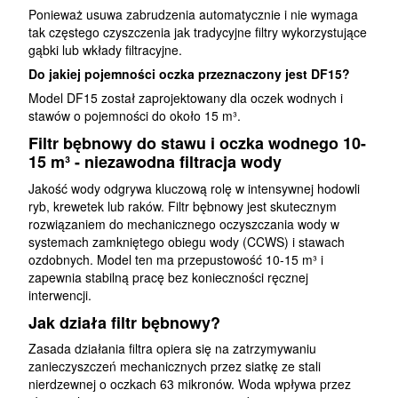
Ponieważ usuwa zabrudzenia automatycznie i nie wymaga
tak częstego czyszczenia jak tradycyjne filtry wykorzystujące
gąbki lub wkłady filtracyjne.
Do jakiej pojemności oczka przeznaczony jest DF15?
Model DF15 został zaprojektowany dla oczek wodnych i
stawów o pojemności do około 15 m³.
Filtr bębnowy do stawu i oczka wodnego 10-
15 m³ - niezawodna filtracja wody
Jakość wody odgrywa kluczową rolę w intensywnej hodowli
ryb, krewetek lub raków. Filtr bębnowy jest skutecznym
rozwiązaniem do mechanicznego oczyszczania wody w
systemach zamkniętego obiegu wody (CCWS) i stawach
ozdobnych. Model ten ma przepustowość 10-15 m³ i
zapewnia stabilną pracę bez konieczności ręcznej
interwencji.
Jak działa filtr bębnowy?
Zasada działania filtra opiera się na zatrzymywaniu
zanieczyszczeń mechanicznych przez siatkę ze stali
nierdzewnej o oczkach 63 mikronów. Woda wpływa przez