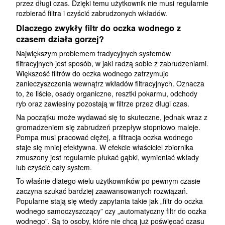
przez długi czas. Dzięki temu użytkownik nie musi regularnie
rozbierać filtra i czyścić zabrudzonych wkładów.
Dlaczego zwykły filtr do oczka wodnego z
czasem działa gorzej?
Największym problemem tradycyjnych systemów
filtracyjnych jest sposób, w jaki radzą sobie z zabrudzeniami.
Większość filtrów do oczka wodnego zatrzymuje
zanieczyszczenia wewnątrz wkładów filtracyjnych. Oznacza
to, że liście, osady organiczne, resztki pokarmu, odchody
ryb oraz zawiesiny pozostają w filtrze przez długi czas.
Na początku może wydawać się to skuteczne, jednak wraz z
gromadzeniem się zabrudzeń przepływ stopniowo maleje.
Pompa musi pracować ciężej, a filtracja oczka wodnego
staje się mniej efektywna. W efekcie właściciel zbiornika
zmuszony jest regularnie płukać gąbki, wymieniać wkłady
lub czyścić cały system.
To właśnie dlatego wielu użytkowników po pewnym czasie
zaczyna szukać bardziej zaawansowanych rozwiązań.
Popularne stają się wtedy zapytania takie jak „filtr do oczka
wodnego samoczyszczący” czy „automatyczny filtr do oczka
wodnego”. Są to osoby, które nie chcą już poświęcać czasu