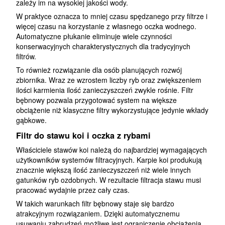
zależy im na wysokiej jakości wody.
W praktyce oznacza to mniej czasu spędzanego przy filtrze i
więcej czasu na korzystanie z własnego oczka wodnego.
Automatyczne płukanie eliminuje wiele czynności
konserwacyjnych charakterystycznych dla tradycyjnych
filtrów.
To również rozwiązanie dla osób planujących rozwój
zbiornika. Wraz ze wzrostem liczby ryb oraz zwiększeniem
ilości karmienia ilość zanieczyszczeń zwykle rośnie. Filtr
bębnowy pozwala przygotować system na większe
obciążenie niż klasyczne filtry wykorzystujące jedynie wkłady
gąbkowe.
Filtr do stawu koi i oczka z rybami
Właściciele stawów koi należą do najbardziej wymagających
użytkowników systemów filtracyjnych. Karpie koi produkują
znacznie większą ilość zanieczyszczeń niż wiele innych
gatunków ryb ozdobnych. W rezultacie filtracja stawu musi
pracować wydajnie przez cały czas.
W takich warunkach filtr bębnowy staje się bardzo
atrakcyjnym rozwiązaniem. Dzięki automatycznemu
usuwaniu zabrudzeń możliwe jest ograniczenie obciążenia