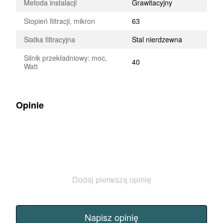
Metoda instalacji
Grawitacyjny
Stopień filtracji, mikron
63
Siatka filtracyjna
Stal nierdzewna
Silnik przekładniowy: moc,
40
Watt
Opinie
Dodaj pierwszą opinię
Napisz opinię