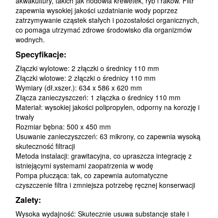
akwakultury, takich jak hodowla krewetek, ryb i raków. Filtr
zapewnia wysokiej jakości uzdatnianie wody poprzez
zatrzymywanie cząstek stałych i pozostałości organicznych,
co pomaga utrzymać zdrowe środowisko dla organizmów
wodnych.
Specyfikacje:
Złączki wylotowe: 2 złączki o średnicy 110 mm
Złączki wlotowe: 2 złączki o średnicy 110 mm
Wymiary (dł.xszer.): 634 x 586 x 620 mm
Złącza zanieczyszczeń: 1 złączka o średnicy 110 mm
Materiał: wysokiej jakości polipropylen, odporny na korozję i
trwały
Rozmiar bębna: 500 x 450 mm
Usuwanie zanieczyszczeń: 63 mikrony, co zapewnia wysoką
skuteczność filtracji
Metoda instalacji: grawitacyjna, co upraszcza integrację z
istniejącymi systemami zaopatrzenia w wodę
Pompa płucząca: tak, co zapewnia automatyczne
czyszczenie filtra i zmniejsza potrzebę ręcznej konserwacji
Zalety:
Wysoka wydajność: Skutecznie usuwa substancje stałe i